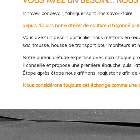
VOUS AVEZ UN BESOIN… NOUS
Innover, concevoir, fabriquer sont nos savoir-faire,
depuis 40 ans notre atelier de couture a façonné plu
Vous avez un besoin particulier nous mettons en œuv
sac, trousse, housse de transport pour moniteurs et ma
Notre bureau d’étude expertise avec soin chaque proje
Il conseille et propose une première ébauche, puis, l’a
Étape après étape nous affinons, réajustons afin de v
Nous considérons toujours cet échange comme une co