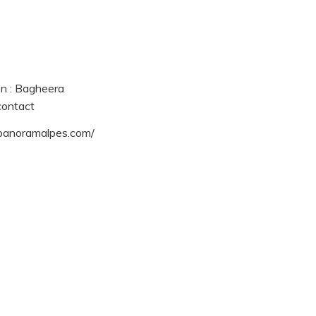
on : Bagheera
contact
.panoramalpes.com/