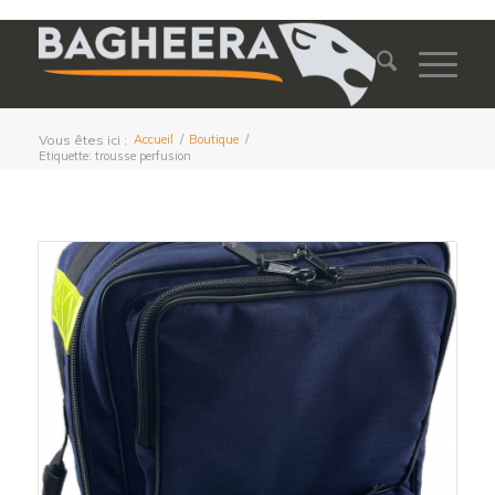
Vous êtes ici :
Accueil
/
Boutique
/
Etiquette: trousse perfusion