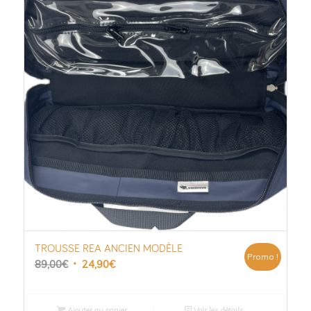
TROUSSE REA ANCIEN MODÈLE
Promo !
Le
Le
89,00
€
24,90
€
prix
prix
initial
actuel
Ajouter au panier
Voir les détails