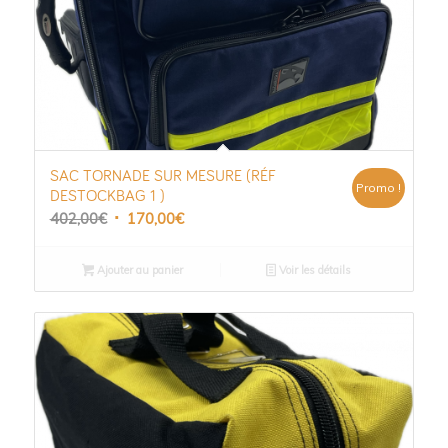
SAC TORNADE SUR MESURE (RÉF
Promo !
DESTOCKBAG 1 )
Le
Le
402,00
€
170,00
€
prix
prix
initial
actuel
Ajouter au panier
Voir les détails
était :
est :
402,00€.
170,00€.