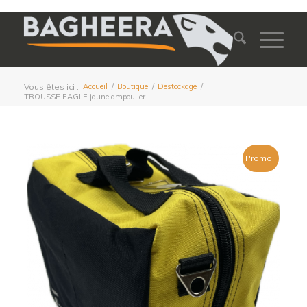
Vous êtes ici :
Accueil
/
Boutique
/
Destockage
/
TROUSSE EAGLE jaune ampoulier
Promo !