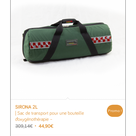
SIRONA 2L
Promo !
| Sac de transport pour une bouteille
d’oxygénothérapie –
Le
Le
309,14
€
44,90
€
prix
prix