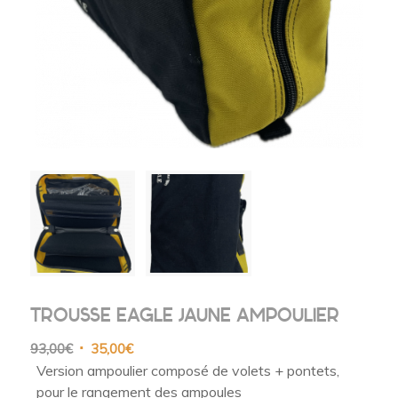
TROUSSE EAGLE JAUNE AMPOULIER
Le
Le
93,00
€
35,00
€
prix
prix
Version ampoulier composé de volets + pontets,
initial
actuel
pour le rangement des ampoules