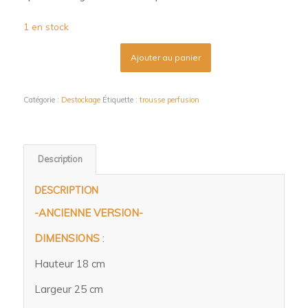
était :
est :
1 en stock
93,00€.
35,00€.
Ajouter au panier
Catégorie :
Destockage
Étiquette :
trousse perfusion
Description
DESCRIPTION
-ANCIENNE VERSION-
DIMENSIONS
:
Hauteur 18 cm
Largeur 25 cm