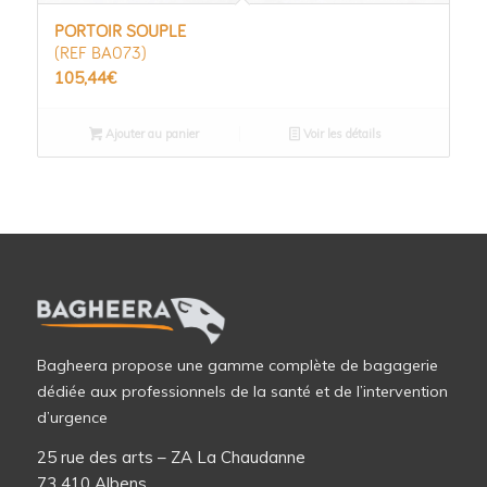
PORTOIR SOUPLE
(REF BA073)
105,44
€
Ajouter au panier
Voir les détails
Bagheera propose une gamme complète de bagagerie
dédiée aux professionnels de la santé et de l’intervention
d’urgence
25 rue des arts – ZA La Chaudanne
73 410 Albens