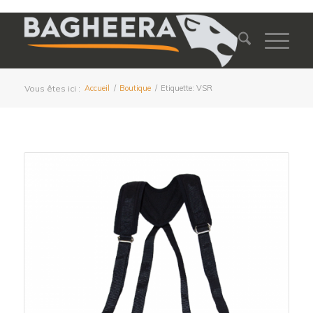
Vous êtes ici :
Accueil
/
Boutique
/
Etiquette: VSR