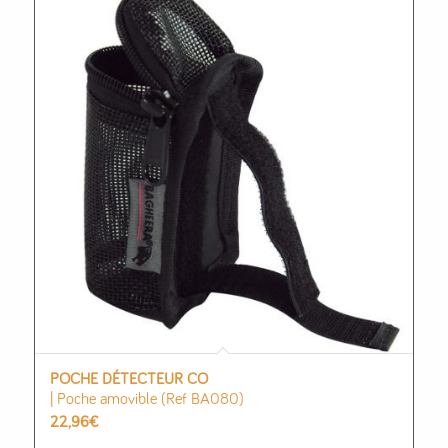
POCHE DÉTECTEUR CO
| Poche amovible (Ref BA080)
22,96
€