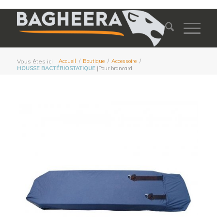
Vous êtes ici :
Accueil
/
Boutique
/
Accessoire
/
HOUSSE BACTÉRIOSTATIQUE
|Pour brancard