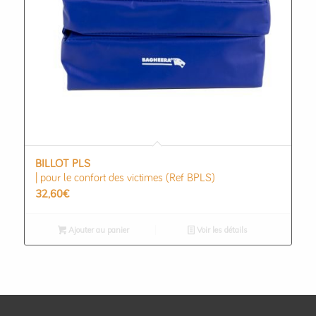
BILLOT PLS
| pour le confort des victimes (Ref BPLS)
32,60
€
Ajouter au panier
Voir les détails