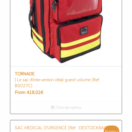
TORNADE
| Le sac d’intervention idéal grand volume (Ref
BS027C)
From
418,02
€
Choix des options
SAC MEDICAL D’URGENCE (Réf : DESTOCKBAG
Promo !