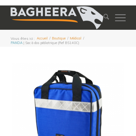
Vous êtes ici :
Accueil
/
Boutique
/
Médical
/
PANDA
| Sac à dos pédiatrique (Ref BS140C)