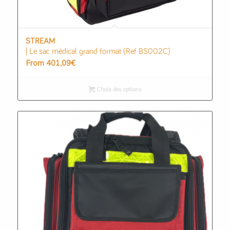
STREAM
| Le sac médical grand format (Ref BS002C)
From
401,09
€
Choix des options