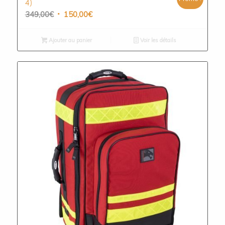
4)
Le
Le
349,00
€
150,00
€
prix
prix
initial
actuel
Ajouter au panier
Voir les détails
était :
est :
349,00€.
150,00€.