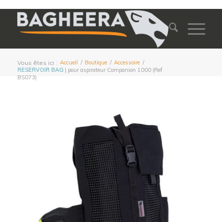
Vous êtes ici :
Accueil
/
Boutique
/
Accessoire
/
RESERVOIR BAG
| pour aspirateur Companion 1000 (Ref
BS073)