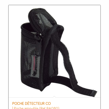
POCHE DÉTECTEUR CO
| Poche amovible (Ref BA080)