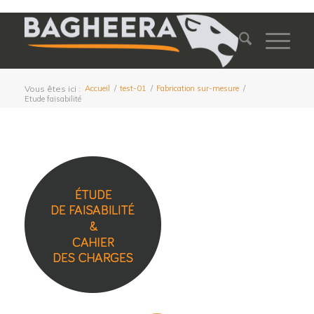
Vous êtes ici :
Accueil
/
test-01
/
Fabrication sur-mesure
/
Etude faisabilité