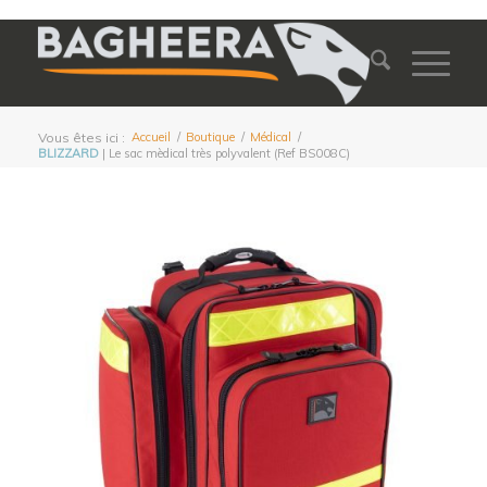
Vous êtes ici :
Accueil
/
Boutique
/
Médical
/
BLIZZARD
| Le sac mèdical très polyvalent (Ref BS008C)