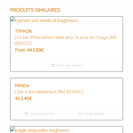
PRODUITS SIMILAIRES
TYPHON
| Le sac d’intervention idèal pour la prise en charge (Ref
BS001C)
From
443,89
€
Choix des options
PANDA
| Sac à dos pédiatrique (Ref BS140C)
413,40
€
Ajouter au panier
Voir les détails