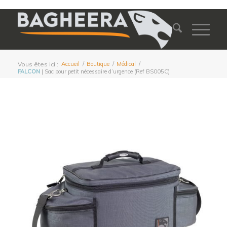
Vous êtes ici :
Accueil
/
Boutique
/
Médical
/
FALCON
| Sac pour petit nécessaire d’urgence (Ref BS005C)