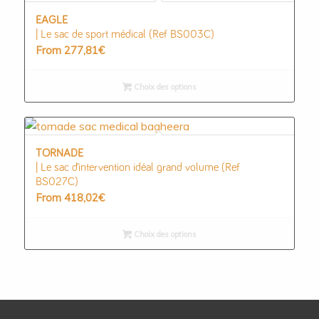
EAGLE
| Le sac de sport médical (Ref BS003C)
From
277,81
€
Choix des options
TORNADE
| Le sac d’intervention idéal grand volume (Ref
BS027C)
From
418,02
€
Choix des options