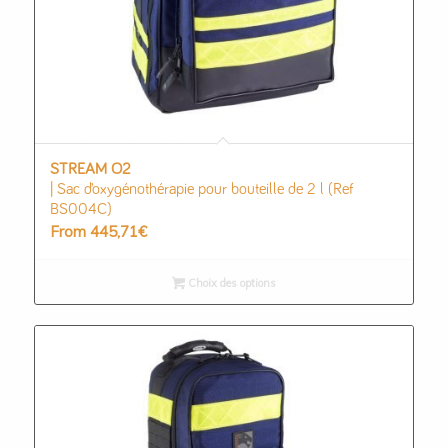
STREAM O2
| Sac d’oxygénothérapie pour bouteille de 2 l (Ref
BS004C)
From
445,71
€
Choix des options