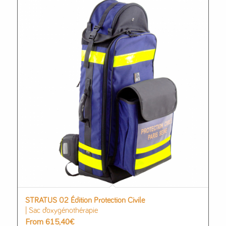
STRATUS 02 Édition Protection Civile
| Sac d’oxygénothérapie
From
615,40
€