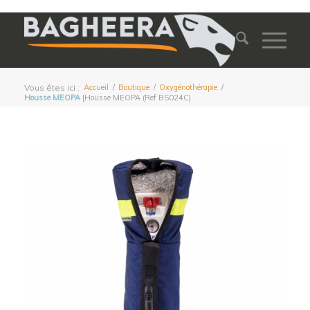
Vous êtes ici :
Accueil
/
Boutique
/
Oxygénothérapie
/
Housse MEOPA
|Housse MEOPA (Ref BS024C)