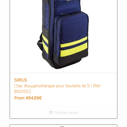
SIRIUS
| Sac d’oxygénothérapie pour bouteille de 5 l (Ref
BS010C)
From
494,89
€
Choix des options