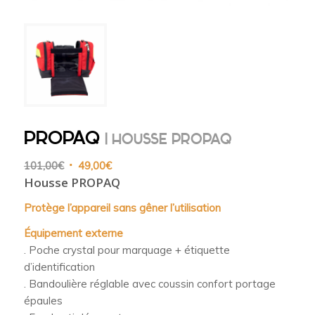
PROPAQ
| HOUSSE PROPAQ
Le
Le
101,00
€
49,00
€
Housse PROPAQ
prix
prix
initial
actuel
Protège l’appareil sans gêner l’utilisation
était :
est :
101,00€.
49,00€.
Équipement externe
. Poche crystal pour marquage + étiquette
d’identification
. Bandoulière réglable avec coussin confort portage
épaules