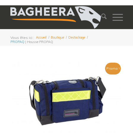
Vous êtes ici :
Accueil
/
Boutique
/
Destockage
/
PROPAQ
| Housse PROPAQ
Promo !