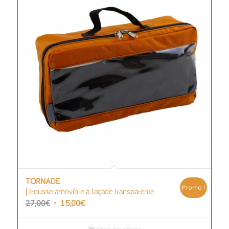
TORNADE
Promo !
| trousse amovible à façade transparente
Le
Le
27,00
€
15,00
€
prix
prix
initial
actuel