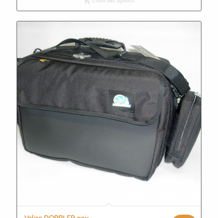
Choix des options
était :
est :
27,00€.
15,00€.