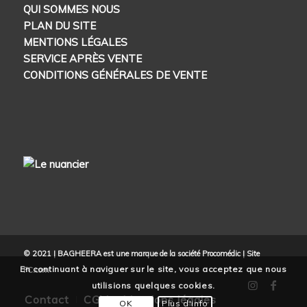
QUI SOMMES NOUS
PLAN DU SITE
MENTIONS LÉGALES
SERVICE APRÈS VENTE
CONDITIONS GÉNÉRALES DE VENTE
© 2021 | BAGHEERA est une marque de la société Procomédic | Site
En continuant à naviguer sur le site, vous acceptez que nous
FC.com
utilisions quelques cookies.
Contact
CGV
Mentions légales
OK
Plus d'info