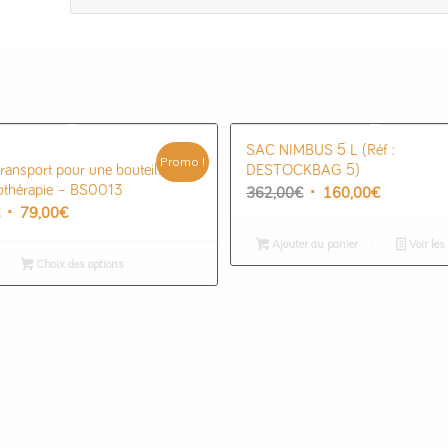
SAC NIMBUS 5 L (Réf :
Promo !
transport pour une bouteille
DESTOCKBAG 5)
Le
Le
othérapie – BS0013
362,00
€
160,00
€
Le
Le
79,00
€
prix
prix
prix
prix
initial
actuel
Ajouter au panier
Voir les
initial
actuel
était :
est :
Choix des options
était :
est :
362,00€.
160,00€.
160,54€.
79,00€.