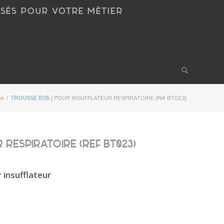
NSÉS POUR VOTRE MÉTIER
se
/
TROUSSE B05
| POUR INSUFFLATEUR RESPIRATOIRE (Ref BT023)
 RESPIRATOIRE (REF BT023)
insufflateur