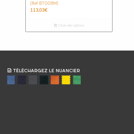
(Ref BT008M)
113,03
€
Choix des options