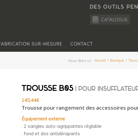
DES OUTILS PE
FABRICATION SUR-MESURE
CONTACT
Vous êtes ici :
Accueil
/
Boutique
/
Trous
TROUSSE B05
| POUR INSUFFLATEUR
145,44
€
Trousse pour rangement des accessoires pour 
Équipement externe
. 2 sangles auto-agrippantes réglable
. fond et dos antidérapants