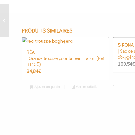
TROUSSE 1ers SOINS
|
MALLETTE DÉPLIABLE
(Ref BT083)
PRODUITS SIMILAIRES
SIRONA
| Sac de 
RÉA
d’oxygén
| Grande trousse pour la réanimation (Ref
160,54
€
BT105)
84,84
€
Ajouter au panier
Voir les détails