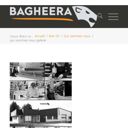
Vous êtes ici :
Accueil
/
test-01
/
Qui sommes nous
/
qui sommes nous galerie