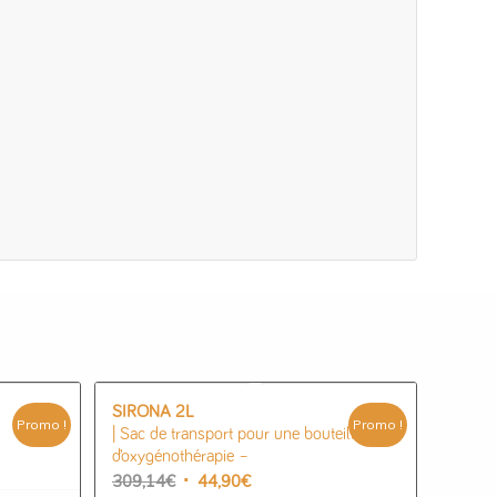
SIRONA 2L
Promo !
Promo !
| Sac de transport pour une bouteille
d’oxygénothérapie –
Le
Le
309,14
€
44,90
€