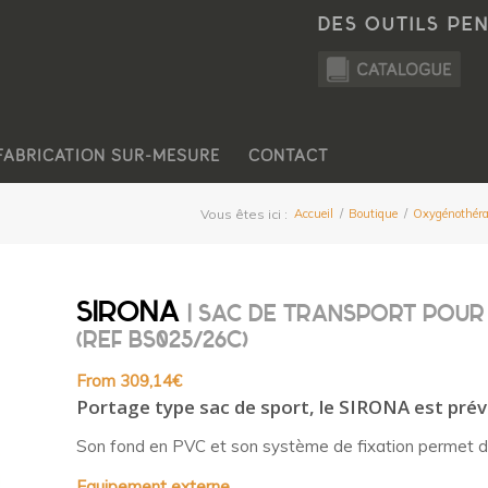
DES OUTILS PE
FABRICATION SUR-MESURE
CONTACT
Vous êtes ici :
Accueil
/
Boutique
/
Oxygénothéra
SIRONA
| SAC DE TRANSPORT POUR
(REF BS025/26C)
From
309,14
€
​Portage type sac de sport, le SIRONA est prévu
Son fond en PVC et son système de fixation permet de 
Equipement externe