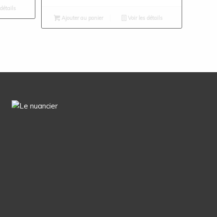
prix
prix
 détails
initial
actuel
Ajouter au panier
Voir les détails
était :
est :
309,14€.
44,90€.