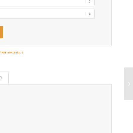
ation mécanique
0)