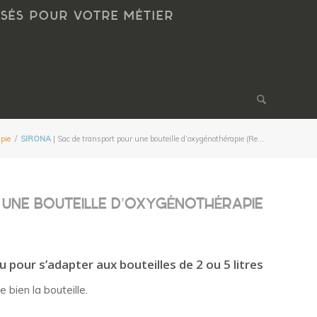
NSÉS POUR VOTRE MÉTIER
pie
/
SIRONA
| Sac de transport pour une bouteille d’oxygénothérapie (Re...
 UNE BOUTEILLE D’OXYGÉNOTHÉRAPIE
 pour s’adapter aux bouteilles de 2 ou 5 litres
bien la bouteille.