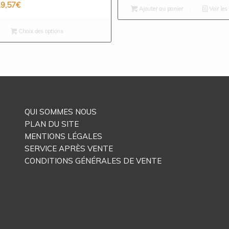
9,57
€
initial
actuel
Ajouter au panier
Voir les
était :
est :
260,00€.
69,00€.
Choix des options
QUI SOMMES NOUS
PLAN DU SITE
MENTIONS LÉGALES
SERVICE APRÈS VENTE
CONDITIONS GÉNÉRALES DE VENTE