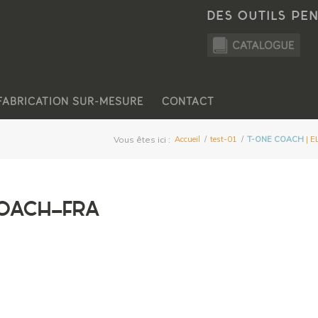
DES OUTILS PE
FABRICATION SUR-MESURE
CONTACT
Vous êtes ici :
Accueil
/
test-01
/
T-ONE COACH
| 
COACH-FRA