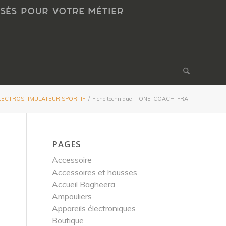
NSÉS POUR VOTRE MÉTIER
ELECTROSTIMULATEUR SPORTIF
/
Fiche technique T-ONE-COACH-FRA
PAGES
Accessoire
Accessoires et housses
Accueil Bagheera
Ampouliers
Appareils électroniques
Boutique