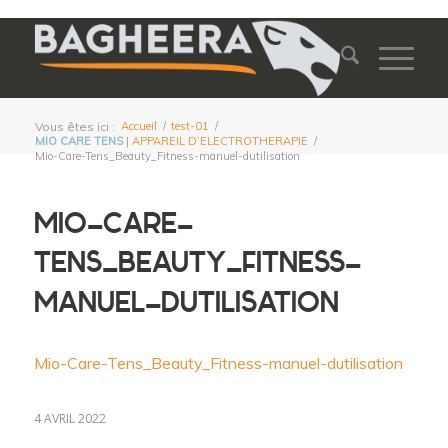
Vous êtes ici :
Accueil
/
test-01
/
MIO CARE TENS
| APPAREIL D’ELECTROTHERAPIE
/
Mio-Care-Tens_Beauty_Fitness-manuel-dutilisation
MIO-CARE-
TENS_BEAUTY_FITNESS-
MANUEL-DUTILISATION
Mio-Care-Tens_Beauty_Fitness-manuel-dutilisation
4 AVRIL 2022