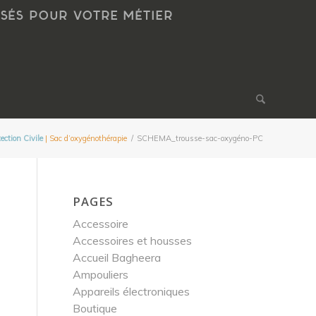
NSÉS POUR VOTRE MÉTIER
ction Civile
| Sac d’oxygénothérapie
/
SCHEMA_trousse-sac-oxygéno-PC
PAGES
Accessoire
Accessoires et housses
Accueil Bagheera
Ampouliers
Appareils électroniques
Boutique