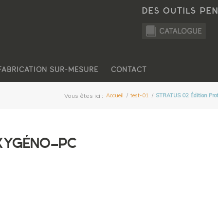
DES OUTILS PE
FABRICATION SUR-MESURE
CONTACT
Vous êtes ici :
Accueil
/
test-01
/
STRATUS 02 Édition Prote
XYGÉNO-PC