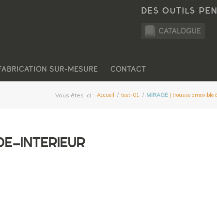
DES OUTILS PE
FABRICATION SUR-MESURE
CONTACT
Vous êtes ici :
Accueil
/
test-01
/
MIRAGE
| trousse amovible 
E-INTERIEUR