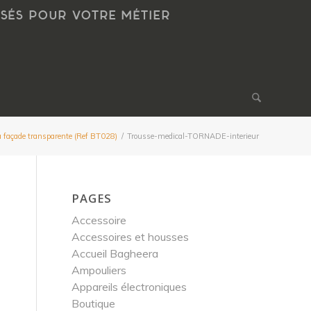
NSÉS POUR VOTRE MÉTIER
à façade transparente (Ref BT028)
/
Trousse-medical-TORNADE-interieur
PAGES
Accessoire
Accessoires et housses
Accueil Bagheera
Ampouliers
Appareils électroniques
Boutique