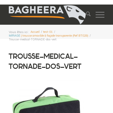
Vous êtes ici :
Accueil
/
test-01
/
MIRAGE
| trousse amovible à façade transparente (Ref BT028)
/
Trousse-medical-TORNADE-dos-vert
TROUSSE-MEDICAL-
TORNADE-DOS-VERT