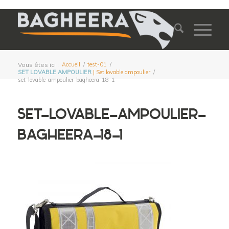
Vous êtes ici :
Accueil
/
test-01
/
SET LOVABLE AMPOULIER
| Set lovable ampoulier
/
set-lovable-ampoulier-bagheera-18-1
SET-LOVABLE-AMPOULIER-
BAGHEERA-18-1