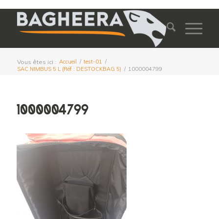
Vous êtes ici :
Accueil
/
test-01
/
SAC NIMBUS 5 L (Réf : DESTOCKBAG 5)
/
1000004799
1000004799