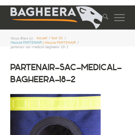
Vous êtes ici :
Accueil
/
test-01
/
Housse PARTENAIR
| Housse PARTENAIR
/
partenair-sac-medical-bagheera-18-2
PARTENAIR-SAC-MEDICAL-
BAGHEERA-18-2