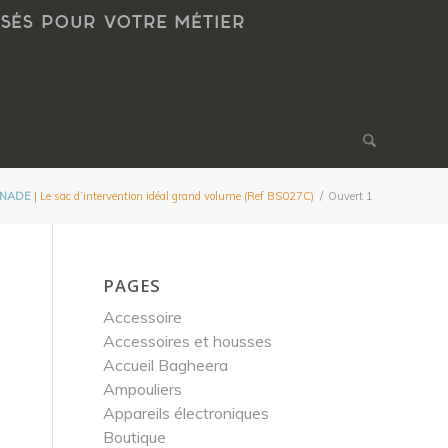
NSÉS POUR VOTRE MÉTIER
NADE
| Le sac d’intervention idéal grand volume (Ref BS027C)
/
Ouvert 1
PAGES
Accessoire
Accessoires et housses
Accueil Bagheera
Ampouliers
Appareils électroniques
Boutique