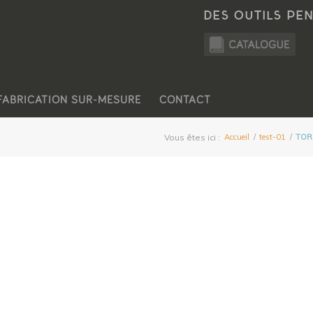
DES OUTILS PE
FABRICATION SUR-MESURE
CONTACT
Vous êtes ici :
Accueil
/
test-01
/
TOR