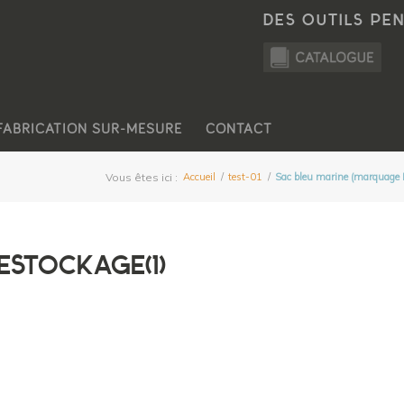
DES OUTILS PE
FABRICATION SUR-MESURE
CONTACT
Vous êtes ici :
Accueil
/
test-01
/
Sac bleu marine (marquage
DESTOCKAGE(1)