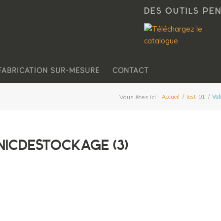
DES OUTILS PE
FABRICATION SUR-MESURE
CONTACT
Vous êtes ici :
Accueil
/
test-01
/
Val
NICDESTOCKAGE (3)