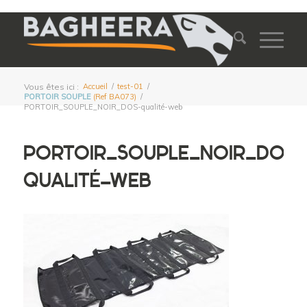
Vous êtes ici :
Accueil
/
test-01
/
PORTOIR SOUPLE
(Ref BA073)
/
PORTOIR_SOUPLE_NOIR_DOS-qualité-web
PORTOIR_SOUPLE_NOIR_DOS-
QUALITÉ-WEB