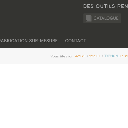
DES OUTILS PE
FABRICATION SUR-MESURE
CONTACT
Vous êtes ici :
Accueil
/
test-01
/
TYPHON
| Le sa