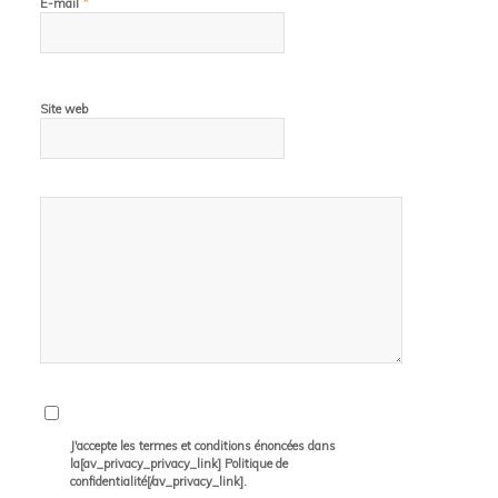
*
E-mail
Site web
J'accepte les termes et conditions énoncées dans
la[av_privacy_privacy_link] Politique de
confidentialité[/av_privacy_link].