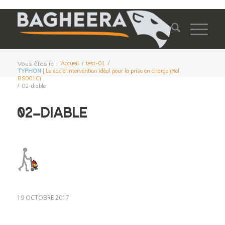
Vous êtes ici :
Accueil
/
test-01
/
TYPHON
| Le sac d’intervention idèal pour la prise en charge (Ref
BS001C)
/
02-diable
02-DIABLE
19 OCTOBRE 2017