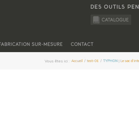
DES OUTILS PE
FABRICATION SUR-MESURE
CONTACT
Vous êtes ici :
Accueil
/
test-01
/
TYPHON
| Le sac d’in