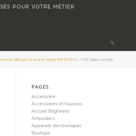
NSÉS POUR VOTRE MÉTIER
tervention idèal pour la prise en charge (Ref BS001C)
/
005 Sapeur pompier
PAGES
Accessoire
Accessoires et housses
Accueil Bagheera
Ampouliers
Appareils électroniques
Boutique