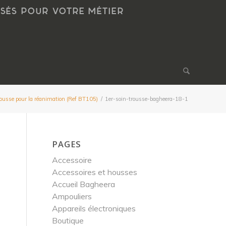
NSÉS POUR VOTRE MÉTIER
ousse pour la réanimation (Ref BT105)
/
1er-soin-trousse-bagheera-18-1
PAGES
Accessoire
Accessoires et housses
Accueil Bagheera
Ampouliers
Appareils électroniques
Boutique