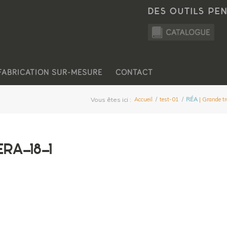
DES OUTILS PE
FABRICATION SUR-MESURE
CONTACT
Vous êtes ici :
Accueil
/
test-01
/
RÉA
| Grande tr
RA-18-1