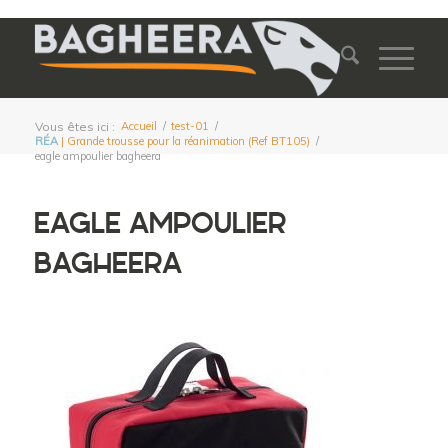
Vous êtes ici :
Accueil
/
test-01
/
RÉA
| Grande trousse pour la réanimation (Ref BT105)
/
eagle ampoulier bagheera
EAGLE AMPOULIER
BAGHEERA