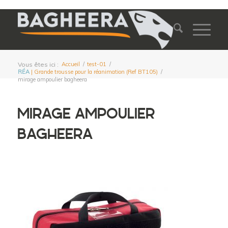
Vous êtes ici :
Accueil
/
test-01
/
RÉA
| Grande trousse pour la réanimation (Ref BT105)
/
mirage ampoulier bagheera
MIRAGE AMPOULIER
BAGHEERA