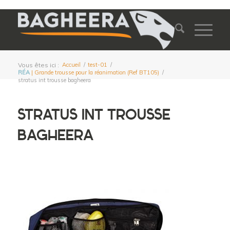
Vous êtes ici :
Accueil
/
test-01
/
RÉA
| Grande trousse pour la réanimation (Ref BT105)
/
stratus int trousse bagheera
STRATUS INT TROUSSE
BAGHEERA