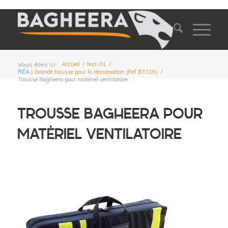
Vous êtes ici :
Accueil
/
test-01
/
RÉA
| Grande trousse pour la réanimation (Ref BT105)
/
Trousse Bagheera pour matériel ventilatoire
TROUSSE BAGHEERA POUR
MATÉRIEL VENTILATOIRE