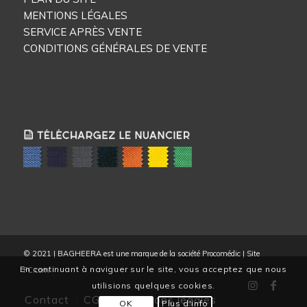
MENTIONS LÉGALES
SERVICE APRÈS VENTE
CONDITIONS GÉNÉRALES DE VENTE
© 2021 | BAGHEERA est une marque de la société Procomédic | Site
En continuant à naviguer sur le site, vous acceptez que nous
FC.com
utilisions quelques cookies.
Contact
CGV
Mentions légales
OK
Plus d'info