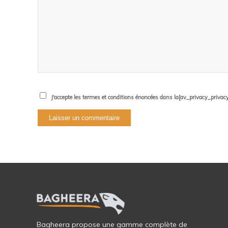
J'accepte les termes et conditions énoncées dans la[av_privacy_privacy_l
Bagheera propose une gamme complète de