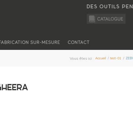
DES OUTILS PE
FABRICATION SUR-MESURE
CONTACT
Vous êtes ici :
Accueil
/
test-01
/
ZEB
GHEERA