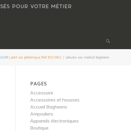
NSÉS POUR VOTRE MÉTIER
ULON
| petit sac pèdiatrique (Ref BS106C)
/
zebulon sac medical bagheera
PAGES
Accessoire
Accessoires et housses
Accueil Bagheera
Ampouliers
Appareils électroniques
Boutique