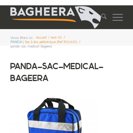
Vous êtes ici :
Accueil
/
test-01
/
PANDA
| Sac à dos pédiatrique (Ref BS140C)
/
panda-sac-medical-bageera
PANDA-SAC-MEDICAL-
BAGEERA